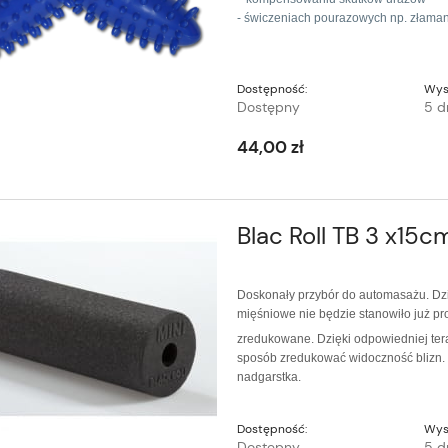
- świczeniach pourazowych np. złaman
Dostępność:
Wys
Dostępny
5 d
44,00 zł
Blac Roll TB 3 x15c
Doskonały przybór do automasażu. Dzi
mięśniowe nie będzie stanowiło już pr
zredukowane. Dzięki odpowiedniej tera
sposób zredukować widoczność blizn. 
nadgarstka.
Dostępność:
Wys
Dostępny
5 d