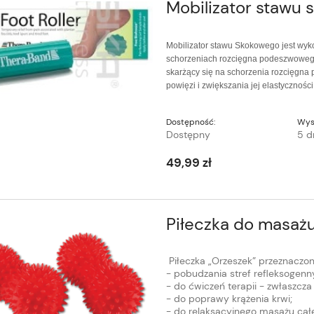
Mobilizator stawu
Mobilizator stawu Skokowego jest wyko
schorzeniach rozcięgna podeszwowego
skarżący się na schorzenia rozcięgn
powięzi i zwiększania jej elastyczności
Dostępność:
Wys
Dostępny
5 d
49,99 zł
Piłeczka do masaż
Piłeczka „Orzeszek” przeznaczon
- pobudzania stref refleksogenn
- do ćwiczeń terapii - zwłaszcza
- do poprawy krążenia krwi;
- do relaksacyjnego masażu całe