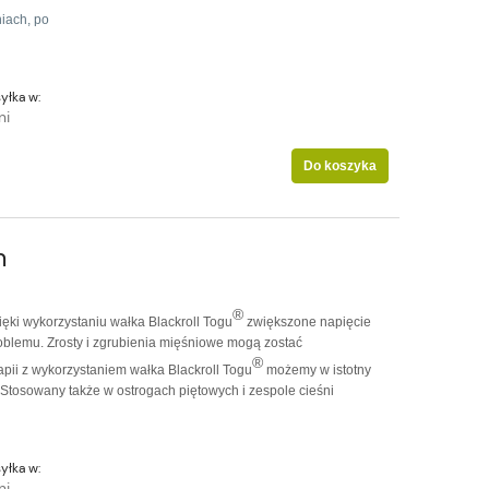
iach, po
yłka w:
ni
Do koszyka
m
®
ęki wykorzystaniu wałka Blackroll Togu
zwiększone napięcie
oblemu. Zrosty i zgrubienia mięśniowe mogą zostać
®
pii z wykorzystaniem wałka Blackroll Togu
możemy w istotny
Stosowany także w ostrogach piętowych i zespole cieśni
yłka w:
ni