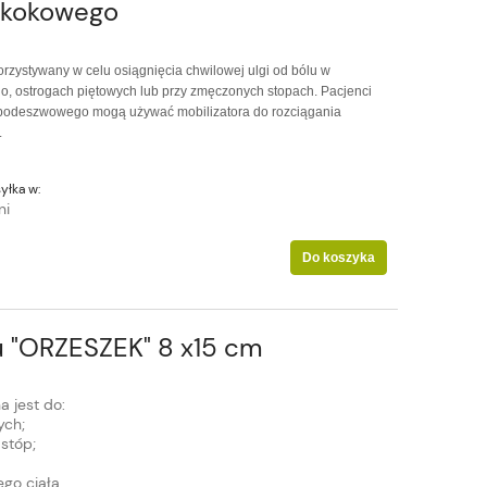
 skokowego
rzystywany w celu osiągnięcia chwilowej ulgi od bólu w
, ostrogach piętowych lub przy zmęczonych stopach. Pacjenci
a podeszwowego mogą używać mobilizatora do rozciągania
.
yłka w:
ni
Do koszyka
u "ORZESZEK" 8 x15 cm
a jest do:
ych;
 stóp;
go ciała.