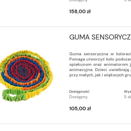
158,00 zł
GUMA SENSORYCZ
Guma sensoryczna w kolorach
Pomaga utworzyć koło podczas 
opiekunom oraz animatorom j
animacyjna. Dzieci uwielbiaj
przy małych, jak i większych gr
Dostępność:
Wys
Dostępny
5 d
105,00 zł