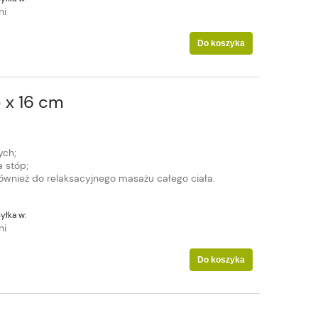
ni
Do koszyka
 x 16 cm
ych;
a stóp;
również do relaksacyjnego masażu całego ciała.
yłka w:
ni
Do koszyka