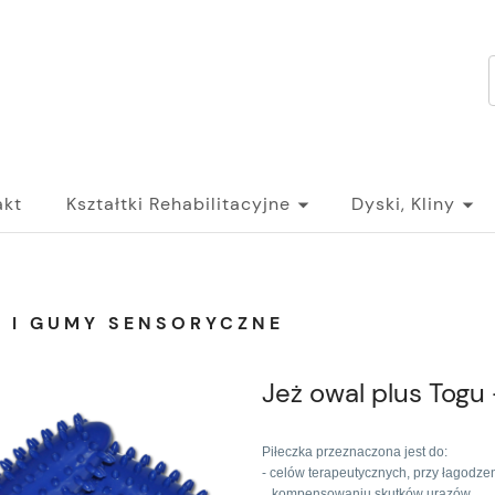
akt
Kształtki Rehabilitacyjne
Dyski, Kliny
I I GUMY SENSORYCZNE
Jeż owal plus Togu
Piłeczka przeznaczona jest do:
- celów terapeutycznych, przy łagodzen
kompensowaniu skutków urazów