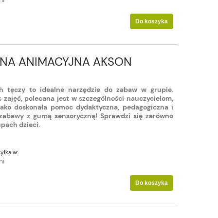
Do koszyka
NA ANIMACYJNA AKSON
 tęczy to idealne narzędzie do zabaw w grupie.
zajęć, polecana jest w szczególności nauczycielom,
ako doskonała pomoc dydaktyczna, pedagogiczna i
ą zabawy z gumą sensoryczną! Sprawdzi się zarówno
upach dzieci.
yłka w:
ni
Do koszyka