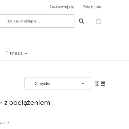
Zarejestruj się
Zaloguj się
Fitness
 - z obciążeniem
iu lub