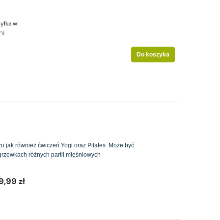
yłka w:
ni
Do koszyka
 jak również ćwiczeń Yogi oraz Pilates. Może być
grzewkach różnych partii mięśniowych
9,99 zł