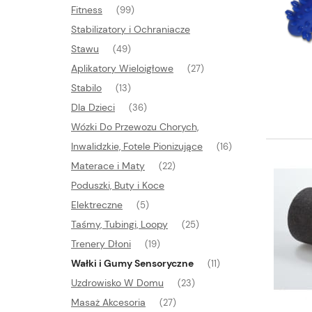
Fitness
(99)
Stabilizatory i Ochraniacze
Stawu
(49)
Aplikatory Wieloigłowe
(27)
Stabilo
(13)
Dla Dzieci
(36)
Wózki Do Przewozu Chorych,
Inwalidzkie, Fotele Pionizujące
(16)
Materace i Maty
(22)
Poduszki, Buty i Koce
Elektreczne
(5)
Taśmy, Tubingi, Loopy
(25)
Trenery Dłoni
(19)
Wałki i Gumy Sensoryczne
(11)
Uzdrowisko W Domu
(23)
Masaż Akcesoria
(27)