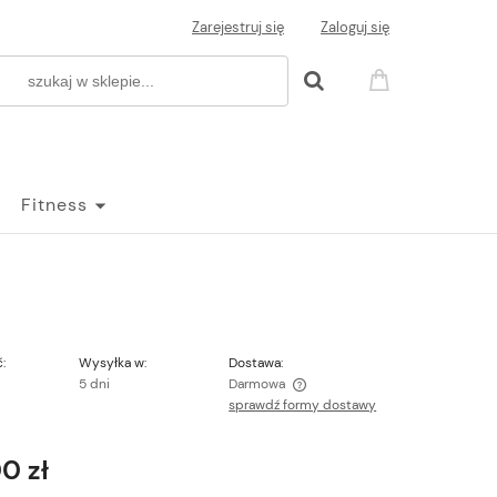
Zarejestruj się
Zaloguj się
Fitness
:
Wysyłka w:
Dostawa:
5 dni
Darmowa
sprawdź formy dostawy
Cena nie zawiera ewentualnych kosztów
płatności
0 zł