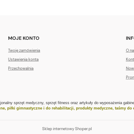
MOJE KONTO
IN
Twoje zamówienia
O na
Ustawienia konta
Kont
Przechowalnia
Now
Pro
sjonalny sprzęt medyczny, sprzęt fitness oraz artykuły do wyposażenia gabine
jne
,
piłki gimnastyczne i do rehabilitacji
,
produkty medyczne
,
taśmy do 
Sklep internetowy Shoper.pl