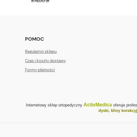
874,00 zł
POMOC
Regulamin sklepu
Czas i koszty dostawy
Formy płatności
ActivMedica
Internetowy sklep ortopedyczny
oferuje profe
dyski, kliny korekcy