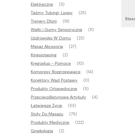
Elektreczne
(5)
Taśmy, Tubingi, Loopy
(25)
Stos
Trenery Dłoni
(19)
Wałki i Gumy Sensoryczne
(11)
Uzdrowisko W Domu
(23)
Masaż Akcesoria
(27)
Kinesiotaping
(2)
Kręgosłup - Pomoce
(10)
Kompresy Rozgrzewające
(14)
Korektory Wad Postawy
(0)
Produkty Ortopedyczne
(5)
Przeciwodleżynowe Artykuły
(4)
Łatwiejsze Życie
(53)
Stoły Do Masażu
(75)
Produkty Medyczne
(122)
Ginekologia
(2)