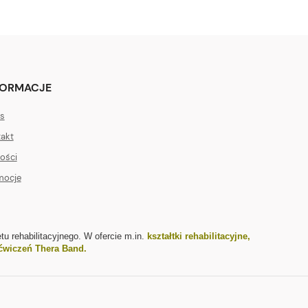
FORMACJE
s
akt
ości
mocje
tu rehabilitacyjnego. W ofercie m.in.
kształtki rehabilitacyjne
,
ćwiczeń Thera Band
.