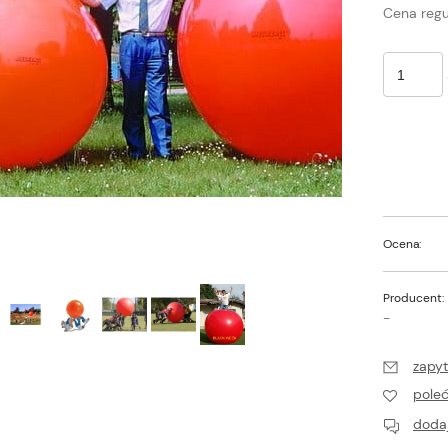
Cena regu
Ocena:
Producent:
-
zapyt
pole
dodaj