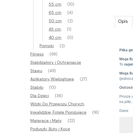
55 cm
(10)
65 cm
(4)
50 cm
Opis
(2)
45 cm
(1)
40 cm
(0)
Pompki
(2)
Piłka g
Fitness
(99)
Mega Ba
Stabilizatory i Ochraniacze
To
najw
Stawu
(49)
Mega Ba
Aplikatory Wieloigłowe
(jednocz
(27)
Stabilo
(13)
Ostrzeż
Dla Dzieci
(36)
Proszę 
na piłk
Wózki Do Przewozu Chorych,
Dane:
Inwalidzkie, Fotele Pionizujące
(16)
Materace i Maty
(22)
Poduszki, Buty i Koce