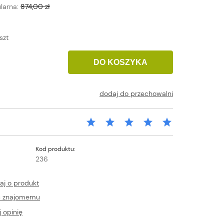
larna:
874,00 zł
szt
DO KOSZYKA
dodaj do przechowalni
Kod produktu:
236
aj o produkt
ć znajomemu
 opinię