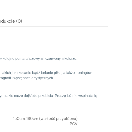
odukcie (0)
w kolejno pomarańczowym i czerwonym kolorze.
kich jak rzucanie bądź turlanie piłką, a także treningów
grafii i występach artystycznych.
ym razie może dojść do przebicia. Proszę też nie wspinać się
150cm, 180cm (wartość przybliżona)
PCV
-