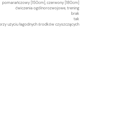
pomarańczowy [150cm], czerwony [180cm]
ćwiczenia ogólnorozwojowe, trening
brak
tak
przy użyciu łagodnych środków czyszczących