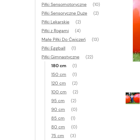
Piłki Sensomotoryczne
(10)
Piłki Sensoryczne Duże
(2)
Piłki Lekarskie
(2)
Piłki z Rogami
(4)
Małe Piłki Do Ćwiczeń
(13)
Piłki Eggball
(1)
Piłki Gimnastyczne
(22)
180 cm
(1)
150 cm
(1)
120 cm
(2)
100 cm
(2)
95 cm
(2)
90 cm
(0)
85 cm
(1)
80 cm
(0)
75 cm
(3)