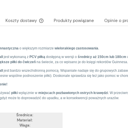
Koszty dostawy
Produkty powiązane
Opinie o pr
Cena nie zawiera ewentualnych kosztów
płatności
imnastyczna
o większym rozmiarze
wielorakiego zastosowania
.
ll
jest wykonaną z
PCV
piłką
dostępną w wersji o
średnicy aż 150cm lub 180cm
iększe
piłki do ćwiczeń
na świecie, za co wpisano je do księgi rekordów Guinnesa.
ll
jest bardzo wszechstronną pomocą. Wspaniale nadaje się do grupowych zabaw, ta
esne wspólne podnoszenie piłki). Doskonale sprawdza się też jako pomoc w choreo
enie!
używać
piłki
wyłącznie w
miejscach pozbawionych ostrych krawędzi
. W przeciwn
i, gdyż może to doprowadzić do upadku, a w konsekwencji poważnych urazów.
Średnica:
Materiał:
Waga: