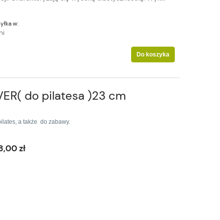
yłka w:
ni
Do koszyka
R( do pilatesa )23 cm
ilates, a także do zabawy.
8,00 zł