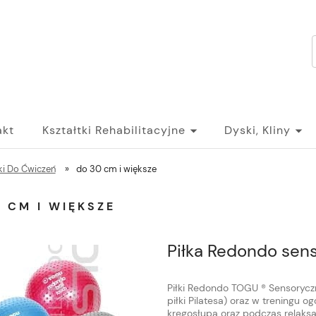
akt
Kształtki Rehabilitacyjne
Dyski, Kliny
ki Do Ćwiczeń
»
do 30 cm i większe
 CM I WIĘKSZE
Piłka Redondo sen
Piłki Redondo TOGU ® Sensoryczne
piłki Pilatesa) oraz w treningu 
kręgosłupa oraz podczas relaksac