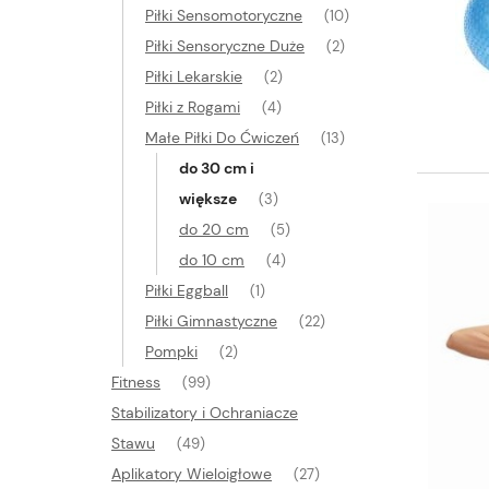
Piłki Sensomotoryczne
(10)
Piłki Sensoryczne Duże
(2)
Piłki Lekarskie
(2)
Piłki z Rogami
(4)
Małe Piłki Do Ćwiczeń
(13)
do 30 cm i
większe
(3)
do 20 cm
(5)
do 10 cm
(4)
Piłki Eggball
(1)
Piłki Gimnastyczne
(22)
Pompki
(2)
Fitness
(99)
Stabilizatory i Ochraniacze
Stawu
(49)
Aplikatory Wieloigłowe
(27)