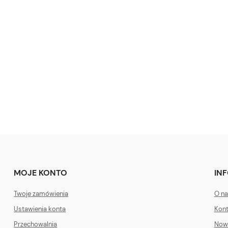
MOJE KONTO
IN
Twoje zamówienia
O na
Ustawienia konta
Kont
Przechowalnia
Now