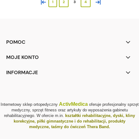
«
»
1
2
3
4
POMOC
MOJE KONTO
INFORMACJE
ActivMedica
Internetowy sklep ortopedyczny
oferuje profesjonalny sprzęt
medyczny, sprzęt fitness oraz artykuły do wyposażenia gabinetu
rehabilitacyjnego. W ofercie m.in.
kształtki rehabilitacyjne
,
dyski, kliny
korekcyjne
,
piłki gimnastyczne i do rehabilitacji
,
produkty
medyczne
,
taśmy do ćwiczeń Thera Band
.