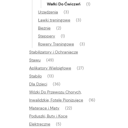
Wałki Do Ćwiczeń
(1)
Urządzenia
(3)
Ławki treningowe
(3)
Bieżnie
(2)
Steppery
(1)
Rowery Treningowe
(3)
Stabilizatory i Ochraniacze
Stawu
(49)
Aplikatory Wieloigłowe
(27)
Stabilo
(13)
Dla Dzieci
(36)
Wózki Do Przewozu Chorych,
Inwalidzkie, Fotele Pionizujące
(16)
Materace i Maty
(22)
Poduszki, Buty i Koce
Elektreczne
(5)