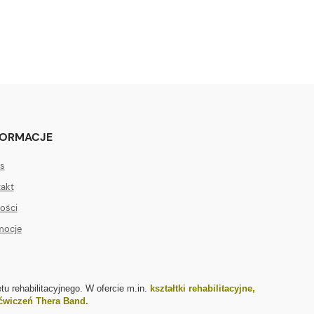
FORMACJE
s
akt
ości
mocje
tu rehabilitacyjnego. W ofercie m.in.
kształtki rehabilitacyjne
,
ćwiczeń Thera Band
.