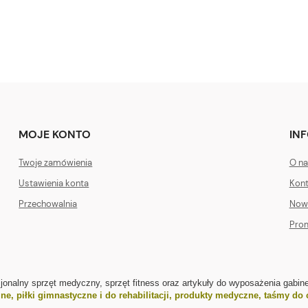
MOJE KONTO
IN
Twoje zamówienia
O na
Ustawienia konta
Kont
Przechowalnia
Now
Pro
sjonalny sprzęt medyczny, sprzęt fitness oraz artykuły do wyposażenia gabine
jne
,
piłki gimnastyczne i do rehabilitacji
,
produkty medyczne
,
taśmy do 