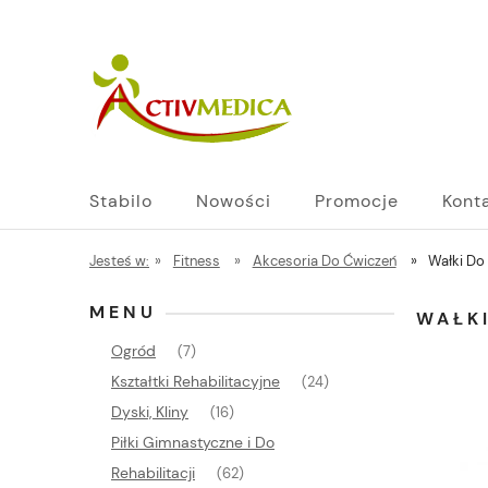
Stabilo
Nowości
Promocje
Kont
Jesteś w:
»
Fitness
»
Akcesoria Do Ćwiczeń
»
Wałki Do
MENU
WAŁK
Ogród
(7)
Kształtki Rehabilitacyjne
(24)
Dyski, Kliny
(16)
Piłki Gimnastyczne i Do
Rehabilitacji
(62)