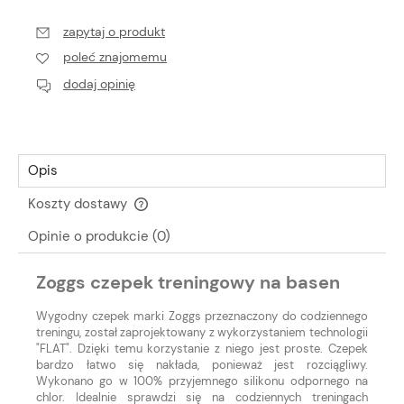
zapytaj o produkt
poleć znajomemu
dodaj opinię
Opis
Koszty dostawy
Cena nie zawiera ewentualnych kosztów płatności
Opinie o produkcie (0)
Zoggs czepek treningowy na basen
Wygodny czepek marki Zoggs przeznaczony do codziennego
treningu, został zaprojektowany z wykorzystaniem technologii
"FLAT". Dzięki temu korzystanie z niego jest proste. Czepek
bardzo łatwo się nakłada, ponieważ jest rozciągliwy.
Wykonano go w 100% przyjemnego silikonu odpornego na
chlor. Idealnie sprawdzi się na codziennych treningach