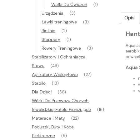
Wałki Do Ćwiczeń
(1)
Urządzenia
(3)
Opis
Ławki treningowe
(3)
Bieżnie
(2)
Hant
Steppery
(1)
Aqua ae
Rowery Treningowe
(3)
aerobik
pewnośc
Stabilizatory i Ochraniacze
Stawu
(49)
Aqua 
Aplikatory Wieloigłowe
(27)
m
Stabilo
(13)
Dla Dzieci
(36)
Wózki Do Przewozu Chorych,
Inwalidzkie, Fotele Pionizujące
(16)
Materace i Maty
(22)
Poduszki, Buty i Koce
Elektreczne
(5)