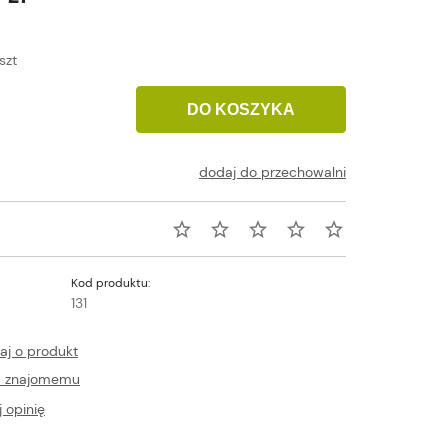
szt
DO KOSZYKA
dodaj do przechowalni
Kod produktu:
131
aj o produkt
ć znajomemu
 opinię