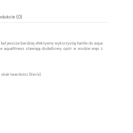
odukcie (0)
był jeszcze bardziej efektywny wykorzystaj hantle do aqua
tle aquafitness stawiają dodatkowy opór w wodzie więc z
 skali twardości Shor'e)