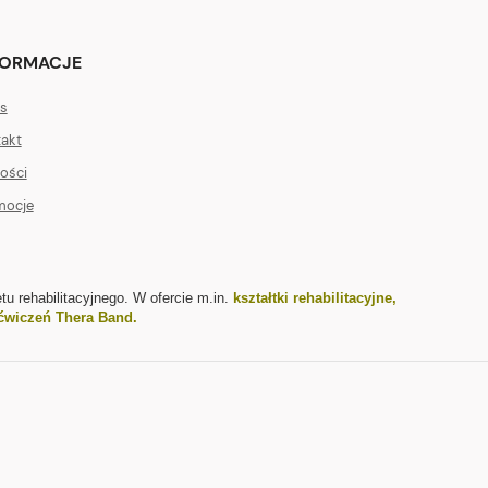
FORMACJE
s
akt
ości
mocje
tu rehabilitacyjnego. W ofercie m.in.
kształtki rehabilitacyjne
,
ćwiczeń Thera Band
.