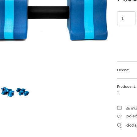
Ocena:
Producent:
2
zapyt
pole
dodaj