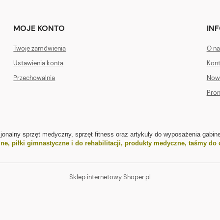
MOJE KONTO
IN
Twoje zamówienia
O na
Ustawienia konta
Kont
Przechowalnia
Now
Pro
sjonalny sprzęt medyczny, sprzęt fitness oraz artykuły do wyposażenia gabine
jne
,
piłki gimnastyczne i do rehabilitacji
,
produkty medyczne
,
taśmy do 
Sklep internetowy Shoper.pl