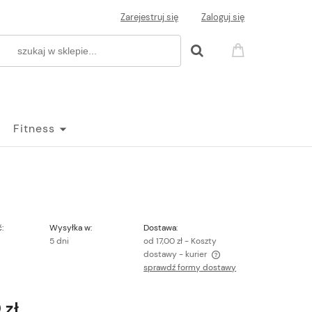
Zarejestruj się
Zaloguj się
Fitness
:
Wysyłka w:
Dostawa:
5 dni
od 17,00 zł
- Koszty
dostawy - kurier
sprawdź formy dostawy
Cena nie zawiera ewentualnych kosztów
płatności
 zł