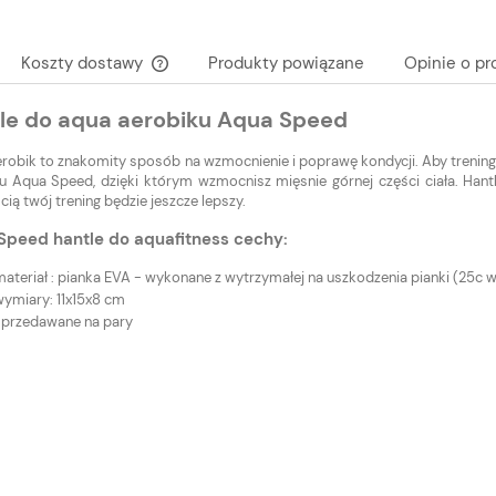
Koszty dostawy
Produkty powiązane
Opinie o pr
le do aqua aerobiku Aqua Speed
Cena nie zawiera ewentualnych kosztów
płatności
robik to znakomity sposób na wzmocnienie i poprawę kondycji. Aby trening 
u Aqua Speed, dzięki którym wzmocnisz mięsnie górnej części ciała. Han
ią twój trening będzie jeszcze lepszy.
Speed hantle do aquafitness cechy:
ateriał : pianka EVA - wykonane z wytrzymałej na uszkodzenia pianki (25c w
wymiary: 11x15x8 cm
sprzedawane na pary