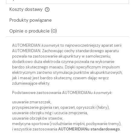
Koszty dostawy
Cena nie zawiera ewentualnych kosztów płatności
Produkty powiązane
Opinie o produkcie (0)
AUTOMERIDIAN
kosmetyk
to najnowocześniejszy aparat serii
AUTOMERIDIAN. Zachowując cechy standardowego aparatu
pozwala na zastosowanie akupunktury w samoleczeniu;
dodatkowo duża elektroda czynna pozwala na wykonanie
bardzo skutecznego masażu. Dzięki specyficznym impulsom
elektrycznym zarówno stymulacja punktów akupunkturowych,
jak i masaż jest bardzo skuteczny, czasem dając wręcz
zdumiewające efekty.
Podstawowe zastosowania AUTOMERIDIANu
kosmetyk
:
usuwanie zmarszczek,
przyspieszenie gojenia ran, oparzeń, opryszczki (febry),
usuwanie obrzęku nóg i uczucia zmęczenia,
usuwanie obrzęków stawów,
medycyna sportowa (rozluźnianie mięśni, pozbywanie tremy),
i wszystkie zastosowania
AUTOMERIDIANu standardowego
.