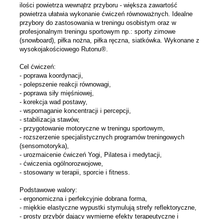
ilości powietrza wewnątrz przyboru - większa zawartość
powietrza ułatwia wykonanie ćwiczeń równoważnych. Idealne
przybory do zastosowania w treningu osobistym oraz w
profesjonalnym treningu sportowym np.: sporty zimowe
(snowboard), piłka nożna, piłka ręczna, siatkówka. Wykonane z
wysokojakościowego Rutonu
®
.
Cel ćwiczeń:
- poprawa koordynacji,
- polepszenie reakcji równowagi,
- poprawa siły mięśniowej,
- korekcja wad postawy,
- wspomaganie koncentracji i percepcji,
- stabilizacja stawów,
- przygotowanie motoryczne w treningu sportowym,
- rozszerzenie specjalistycznych programów treningowych
(sensomotoryka),
- urozmaicenie ćwiczeń Yogi, Pilatesa i medytacji,
- ćwiczenia ogólnorozwojowe,
- stosowany w terapii, sporcie i fitness.
Podstawowe walory:
- ergonomiczna i perfekcyjnie dobrana forma,
- miękkie elastyczne wypustki stymulują strefy reflektoryczne,
- prosty przybór dający wymierne efekty terapeutyczne i