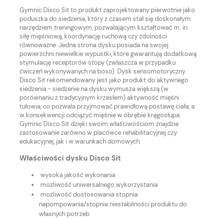
Gymnic Disco Sit to produkt zaprojektowany pierwotnie jako
poduszka do siedzenia, który z czasem stał się doskonałym
narzędziem treningowym, pozwalającym kształtować m. in.
siłę mięśniową, koordynację ruchową czy zdolności
równoważne. Jedna strona dysku posiada na swojej
powierzchni niewielkie wypustki, które gwarantują dodatkową
stymulację receptorów stopy (zwłaszcza w przypadku
ćwiczeń wykonywanych na boso). Dysk sensomotoryczny
Disco Sit rekomendowany jest jako produkt do aktywnego
siedzenia - siedzenie na dysku wymusza większą (w
porównaniu z tradycyjnym krzesłem) aktywność mięśni
tułowia, co pozwala przyjmować prawidłową postawę ciała, a
w konsekwencji odciążyć mięśnie w obrębie kręgosłupa.
Gymnic Disco Sit dzięki swoim właściwościom znajdzie
zastosowanie zarówno w placówce rehabilitacyjnej czy
edukacyjnej, jak i w warunkach domowych.
Właściwości dysku Disco Sit
wysoka jakość wykonania
możliwość uniwersalnego wykorzystania
możliwość dostosowania stopnia
napompowania/stopnia niestabilności produktu do
własnych potrzeb