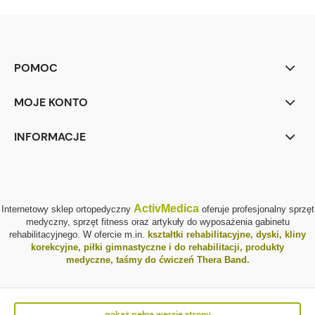
POMOC
MOJE KONTO
INFORMACJE
ActivMedica
Internetowy sklep ortopedyczny
oferuje profesjonalny sprzęt
medyczny, sprzęt fitness oraz artykuły do wyposażenia gabinetu
rehabilitacyjnego. W ofercie m.in.
kształtki rehabilitacyjne
,
dyski, kliny
korekcyjne
,
piłki gimnastyczne i do rehabilitacji
,
produkty
medyczne
,
taśmy do ćwiczeń Thera Band
.
pokaż pełną wersję strony