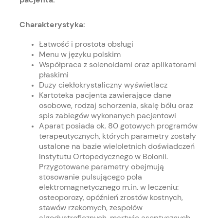
Charakterystyka:
Łatwość i prostota obsługi
Menu w języku polskim
Współpraca z solenoidami oraz aplikatorami
płaskimi
Duży ciekłokrystaliczny wyświetlacz
Kartoteka pacjenta zawierające dane
osobowe, rodzaj schorzenia, skalę bólu oraz
spis zabiegów wykonanych pacjentowi
Aparat posiada ok. 80 gotowych programów
terapeutycznych, których parametry zostały
ustalone na bazie wieloletnich doświadczeń
Instytutu Ortopedycznego w Bolonii.
Przygotowane parametry obejmują
stosowanie pulsującego pola
elektromagnetycznego m.in. w leczeniu:
osteoporozy, opóźnień zrostów kostnych,
stawów rzekomych, zespołów
algodystroficznych, martwic aseptycznych