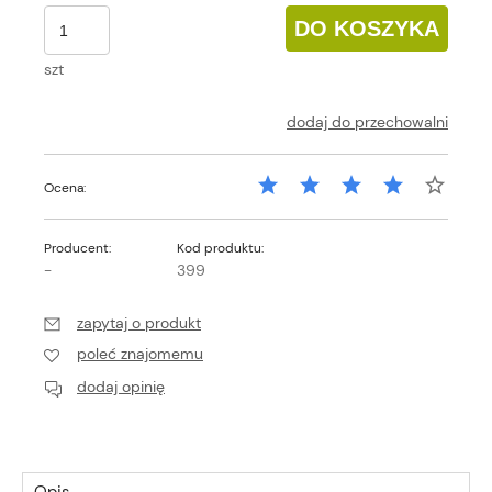
DO KOSZYKA
szt
dodaj do przechowalni
Ocena:
Producent:
Kod produktu:
-
399
zapytaj o produkt
poleć znajomemu
dodaj opinię
Opis