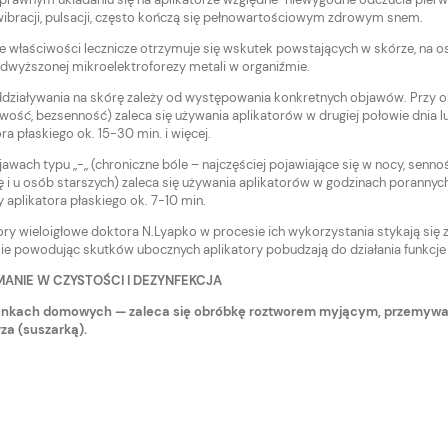
 wibracji, pulsacji, często kończą się pełnowartościowym zdrowym snem.
 właściwości lecznicze otrzymuje się wskutek powstających w skórze, na ost
dwyższonej mikroelektroforezy metali w organiźmie.
działywania na skórę zależy od występowania konkretnych objawów. Przy obj
wość, bezsenność) zaleca się używania aplikatorów w drugiej połowie dnia
ra płaskiego ok. 15-30 min. i więcej.
jawach typu „-„ (chroniczne bóle – najczęściej pojawiające się w nocy, senno
 i u osób starszych) zaleca się używania aplikatorów w godzinach porannych
aplikatora płaskiego ok. 7-10 min.
ory wieloigłowe doktora N.Lyapko w procesie ich wykorzystania stykają się ze
Nie powodując skutków ubocznych aplikatory pobudzają do działania funkcj
MANIE
W CZYSTOŚCI I
DEZYNFEKCJA
nkach domowych — zaleca się obróbkę roztworem myjącym, przemywani
za (suszarką).