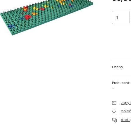
Ocena:
Producent:
-
zapyt
pole
dodaj