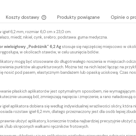
Koszty dostawy
Produkty powiązane
Opinie o pr
 igieł 6,2 mm, rozmiar 6,0 cm x 23,0 cm.
Cena nie zawiera ewentualnych kosztów
żelazo, miedź, nikiel, cynk, srebro; podstawa: guma medyczna.
płatności
or wieloigłowy „Podróżnik” 6,2 Ag
stosuje się najczęściej miejscowo w okol
kręgosłupa, w okolicach stawów, w celu usunięcia bólów.
likatory mogą być stosowane do długotrwałego noszenia w miejscach odczu
owienia punktów akupunkturowych. Można też na nich leżeć łącząc na przykła
się nosić pod pasem, elastycznym bandażem lub opaską uciskową. Czas nosz
wanie płaskich aplikatorów jest optymalnym sposobem, nie wymagającym
kutecznie usuwają ból, zmniejszają napięcia i zmęczenie, a rano naładowują 
 igieł aplikatora dobiera się według indywidualnej wrażliwości skóry, która n
posiada rozstaw igieł 6,2 mm, dlatego przeznaczony jest dla osób lepiej zbu
prawnie ułożyć aplikatory, koniecznie trzeba najbardziej precyzyjnie ułoży
k i/lub skręconych wałkami ręczników frotowych.
prawnym układaniu się na aplikatorze względne-niewygodne odczucia pierw