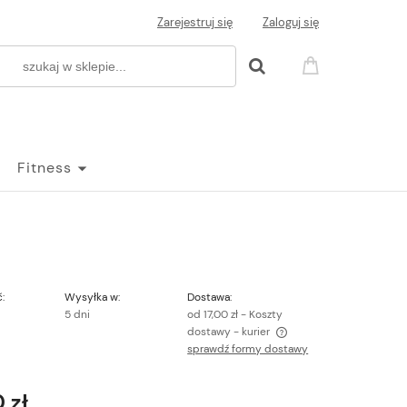
Zarejestruj się
Zaloguj się
Fitness
:
Wysyłka w:
Dostawa:
5 dni
od 17,00 zł
- Koszty
dostawy - kurier
sprawdź formy dostawy
Cena nie zawiera ewentualnych kosztów
płatności
 zł