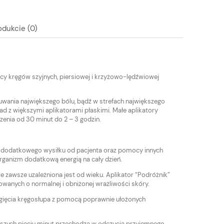
odukcie (0)
icy kręgów szyjnych, piersiowej i krzyżowo-lędźwiowej
wania największego bólu, bądź w strefach największego
d z większymi aplikatorami płaskimi. Małe aplikatory
enia od 30 minut do 2 – 3 godzin.
 dodatkowego wysiłku od pacjenta oraz pomocy innych
organizm dodatkową energią na cały dzień.
ie zawsze uzależniona jest od wieku. Aplikator “Podróżnik”
dowanych o normalnej i obniżonej wrażliwości skóry.
ć zgięcia kręgosłupa z pomocą poprawnie ułożonych
szych pięciu minut przechodzą w odczucia przyjemnego