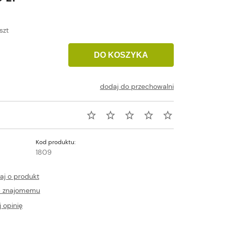
szt
DO KOSZYKA
dodaj do przechowalni
Kod produktu:
1809
aj o produkt
ć znajomemu
 opinię