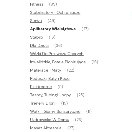
Fitness
(99)
Stabilizatory i Ochraniacze
Stawu
(49)
Aplikatory Wieloigłowe
(27)
Stabilo
(13)
Dla Dzieci
(36)
Wózki Do Przewozu Chorych,
Inwalidzkie, Fotele Pionizujące
(16)
Materace i Maty
(22)
Poduszki, Buty i Koce
Elektreczne
(5)
Taśmy, Tubingi, Loopy
(25)
Trenery Dłoni
(19)
Wałki i Gumy Sensoryczne
(11)
Uzdrowisko W Domu
(23)
Masaż Akcesoria
(27)