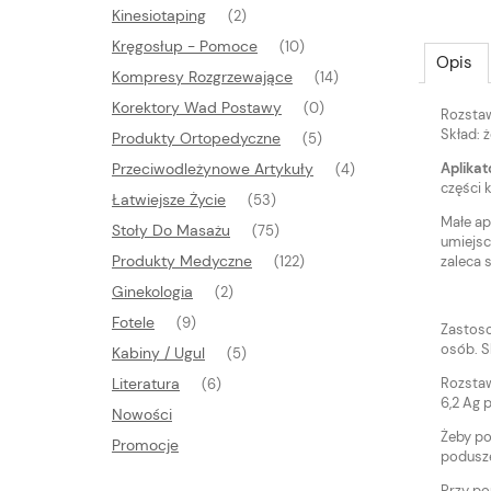
Kinesiotaping
(2)
Kręgosłup - Pomoce
(10)
Opis
Kompresy Rozgrzewające
(14)
Korektory Wad Postawy
(0)
Rozstaw
Skład: 
Produkty Ortopedyczne
(5)
Aplikat
Przeciwodleżynowe Artykuły
(4)
części 
Łatwiejsze Życie
(53)
Małe ap
Stoły Do Masażu
(75)
umiejsc
Produkty Medyczne
zaleca 
(122)
Ginekologia
(2)
Fotele
(9)
Zastoso
osób. S
Kabiny / Ugul
(5)
Rozstaw
Literatura
(6)
6,2 Ag 
Nowości
Żeby po
Promocje
podusze
Przy po