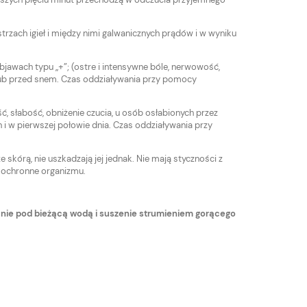
rzach igieł i między nimi galwanicznych prądów i w wyniku
awach typu „+”; (ostre i intensywne bóle, nerwowość,
 lub przed snem. Czas oddziaływania przy pomocy
ść, słabość, obniżenie czucia, u osób osłabionych przez
 i w pierwszej połowie dnia. Czas oddziaływania przy
 skórą, nie uszkadzają jej jednak. Nie mają styczności z
e ochronne organizmu.
e pod bieżącą wodą i suszenie strumieniem gorącego