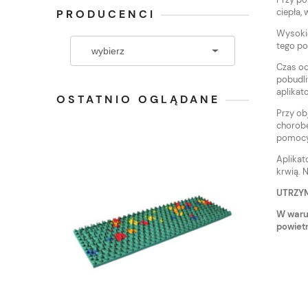
ciepła,
PRODUCENCI
Wysokie
tego po
Czas od
pobudli
aplikato
OSTATNIO OGLĄDANE
Przy ob
chorobę
pomocy 
Aplikat
krwią. 
UTRZY
W waru
powietr