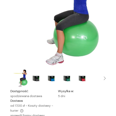
Dostępność:
Wysyłka w:
spodziewana dostawa
5 dni
Dostawa:
od 17,00 zł
- Koszty dostawy -
kurier
sprawdź formy dostawy
Cena nie zawiera ewentualnych kosztów płatności