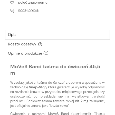
poleć znajomemu
dodaj opinię
Opis
Koszty dostawy
Cena nie zawiera ewentualnych kosztów płatności
Opinie o produkcie (0)
MoVeS Band taśma do ćwiczeń 45,5
m
Wysokiej jakości taśma do ćwiczeń z oporem wyposażona w
technologię
Snap-Stop
, która gwarantuje wysoką odporność
na rozdarcie (nawet w przypadku miejscowego przecięcia czy
uszkodzenia), co przekłada się na wyjątkową trwałość
produktu. Ponieważ taśma zawiera mniej niż 2 mg talku/dm²,
jest oficjalnie uznana jako "beztalkowa".
zamiennik Thera
Ćwiczenia z taśmami MoVeS Band (