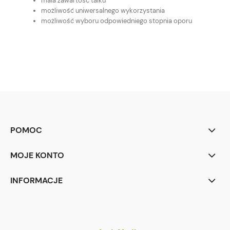
mała zawartość talku
możliwość uniwersalnego wykorzystania
możliwość wyboru odpowiedniego stopnia oporu
POMOC
MOJE KONTO
INFORMACJE