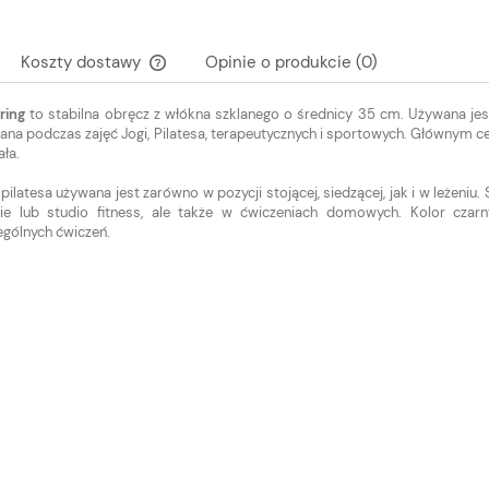
Koszty dostawy
Opinie o produkcie (0)
 ring
to stabilna obręcz z włókna szklanego o średnicy 35 cm. Używana jes
Cena nie zawiera ewentualnych kosztów
na podczas zajęć Jogi, Pilatesa, terapeutycznych i sportowych. Głównym c
płatności
ała.
pilatesa używana jest zarówno w pozycji stojącej, siedzącej, jak i w leżeni
cie lub studio fitness, ale także w ćwiczeniach domowych. Kolor cz
gólnych ćwiczeń.