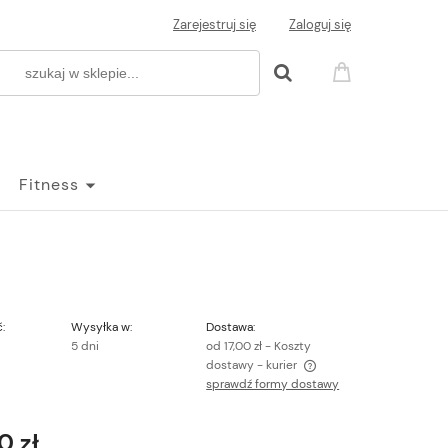
Zarejestruj się
Zaloguj się
Fitness
:
Wysyłka w:
Dostawa:
5 dni
od 17,00 zł
- Koszty
dostawy - kurier
sprawdź formy dostawy
Cena nie zawiera ewentualnych kosztów
płatności
0 zł