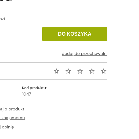
szt
DO KOSZYKA
dodaj do przechowalni
Kod produktu:
1047
aj o produkt
ć znajomemu
 opinię