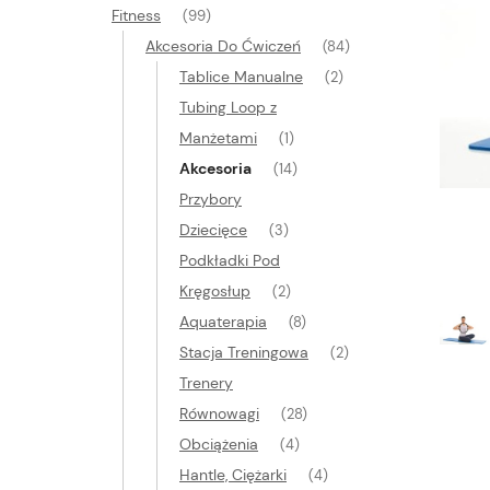
Fitness
(99)
Akcesoria Do Ćwiczeń
(84)
Tablice Manualne
(2)
Tubing Loop z
Manżetami
(1)
Akcesoria
(14)
Przybory
Dziecięce
(3)
Podkładki Pod
Kręgosłup
(2)
Aquaterapia
(8)
Stacja Treningowa
(2)
Trenery
Równowagi
(28)
Obciążenia
(4)
Hantle, Ciężarki
(4)