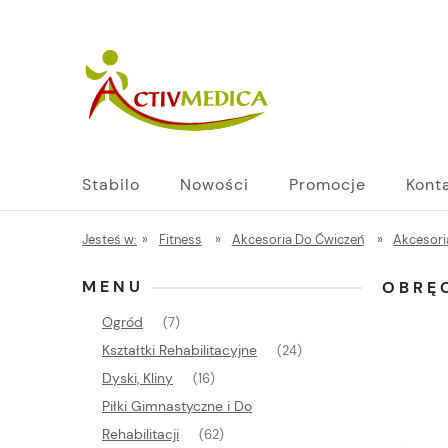
Stabilo
Nowości
Promocje
Kont
Jesteś w:
»
Fitness
»
Akcesoria Do Ćwiczeń
»
Akcesori
MENU
OBRĘ
Ogród
(7)
Kształtki Rehabilitacyjne
(24)
Dyski, Kliny
(16)
Piłki Gimnastyczne i Do
Rehabilitacji
(62)