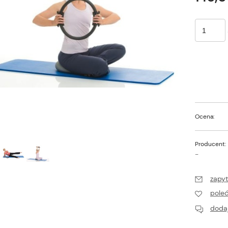
Ocena:
Producent:
-
zapyt
pole
dodaj