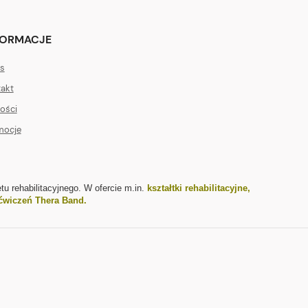
FORMACJE
s
akt
ości
mocje
tu rehabilitacyjnego. W ofercie m.in.
kształtki rehabilitacyjne
,
ćwiczeń Thera Band
.