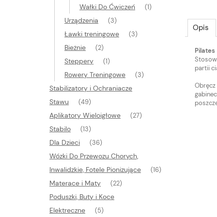
Wałki Do Ćwiczeń
(1)
Urządzenia
(3)
Opis
Ławki treningowe
(3)
Bieżnie
(2)
Pilates
Stosowa
Steppery
(1)
partii ci
Rowery Treningowe
(3)
Obręcz 
Stabilizatory i Ochraniacze
gabine
Stawu
(49)
poszcze
Aplikatory Wieloigłowe
(27)
Stabilo
(13)
Dla Dzieci
(36)
Wózki Do Przewozu Chorych,
Inwalidzkie, Fotele Pionizujące
(16)
Materace i Maty
(22)
Poduszki, Buty i Koce
Elektreczne
(5)