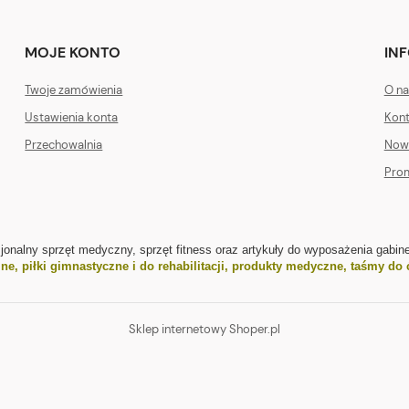
MOJE KONTO
IN
Twoje zamówienia
O na
Ustawienia konta
Kont
Przechowalnia
Now
Pro
sjonalny sprzęt medyczny, sprzęt fitness oraz artykuły do wyposażenia gabine
jne
,
piłki gimnastyczne i do rehabilitacji
,
produkty medyczne
,
taśmy do 
Sklep internetowy Shoper.pl