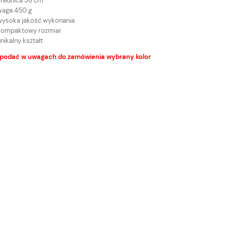
średnica 36 cm
waga 450 g
wysoka jakość wykonania
kompaktowy rozmiar
nikalny kształt
 podać w uwagach do zamówienia wybrany kolor