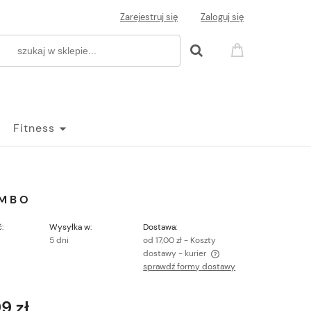
Zarejestruj się
Zaloguj się
Fitness
OMBO
:
Wysyłka w:
Dostawa:
5 dni
od 17,00 zł
- Koszty
dostawy - kurier
sprawdź formy dostawy
Cena nie zawiera ewentualnych kosztów
płatności
9 zł