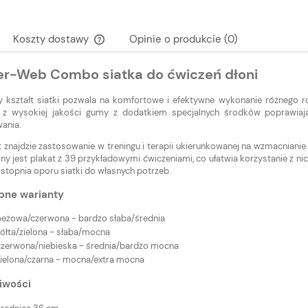
Koszty dostawy
Opinie o produkcie (0)
r-Web Combo siatka do ćwiczeń dłoni
Cena nie zawiera ewentualnych kosztów
płatności
y kształt siatki pozwala na komfortowe i efektywne wykonanie różnego
 z wysokiej jakości gumy z dodatkiem specjalnych środków poprawiając
ania.
 znajdzie zastosowanie w treningu i terapii ukierunkowanej na wzmacnianie 
ny jest plakat z 39 przykładowymi ćwiczeniami, co ułatwia korzystanie z nic
stopnia oporu siatki do własnych potrzeb.
pne warianty
beżowa/czerwona - bardzo słaba/średnia
żółta/zielona - słaba/mocna
czerwona/niebieska - średnia/bardzo mocna
zielona/czarna - mocna/extra mocna
iwości