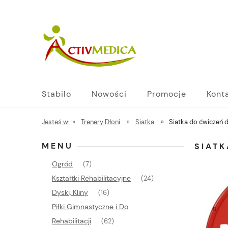
Stabilo
Nowości
Promocje
Kont
Jesteś w:
»
Trenery Dłoni
»
Siatka
»
Siatka do ćwiczeń
MENU
SIAT
Ogród
(7)
Kształtki Rehabilitacyjne
(24)
Dyski, Kliny
(16)
Piłki Gimnastyczne i Do
Rehabilitacji
(62)