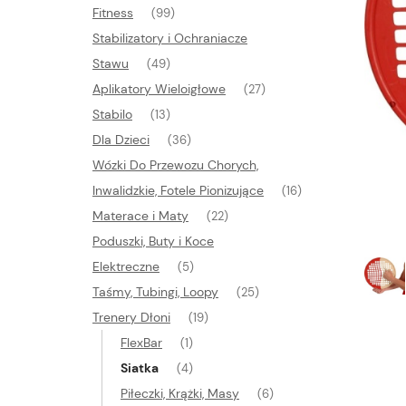
Fitness
(99)
Stabilizatory i Ochraniacze
Stawu
(49)
Aplikatory Wieloigłowe
(27)
Stabilo
(13)
Dla Dzieci
(36)
Wózki Do Przewozu Chorych,
Inwalidzkie, Fotele Pionizujące
(16)
Materace i Maty
(22)
Poduszki, Buty i Koce
Elektreczne
(5)
Taśmy, Tubingi, Loopy
(25)
Trenery Dłoni
(19)
FlexBar
(1)
Siatka
(4)
Piłeczki, Krążki, Masy
(6)