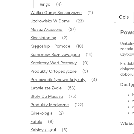
Ringo
(4)
Wałki i Gumy Sensoryczne
(11)
Opis
Uzdrowisko W Domu
(23)
Masaż Akcesoria
(27)
Powe
Kinesiotaping
(2)
Unikaln
Kręgosłup - Pomoce
(10)
została
użytkow
Kompresy Rozgrzewające
(14)
Korektory Wad Postawy
(0)
Produkt
dołączo
Produkty Ortopedyczne
(5)
doboru 
Przeciwodleżynowe Artykuły
(4)
Dostę
Łatwiejsze Życie
(53)
Stoły Do Masażu
(75)
Produkty Medyczne
(122)
Ginekologia
(2)
Fotele
(9)
Właśc
Kabiny / Ugul
(5)