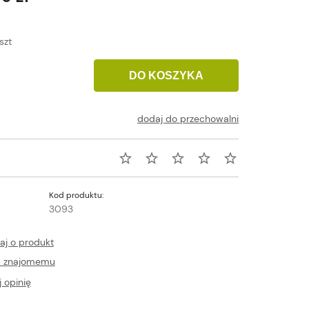
szt
DO KOSZYKA
dodaj do przechowalni
Kod produktu:
3093
aj o produkt
ć znajomemu
 opinię