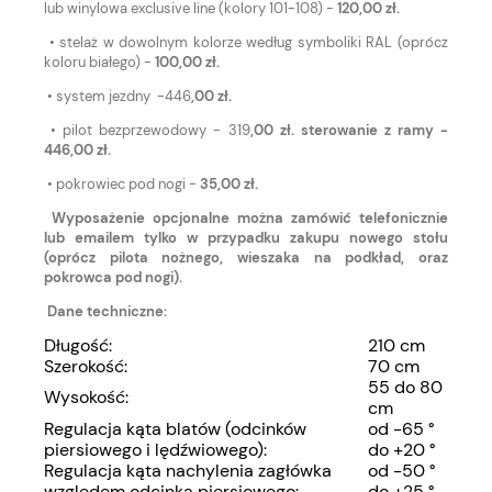
lub winylowa exclusive line (kolory 101-108) -
120,00 zł.
• stelaż w dowolnym kolorze według symboliki RAL (oprócz
koloru białego) -
100,00 zł.
• system jezdny -446
,00 zł.
• pilot bezprzewodowy - 319
,00 zł. sterowanie z ramy -
446,00 zł.
• pokrowiec pod nogi -
35,00 zł.
Wyposażenie opcjonalne można zamówić telefonicznie
lub emailem tylko w przypadku zakupu nowego stołu
(oprócz pilota nożnego, wieszaka na podkład, oraz
pokrowca pod nogi).
Dane techniczne:
Długość:
210 cm
Szerokość:
70 cm
55 do 80
Wysokość:
cm
Regulacja kąta blatów (odcinków
od -65 °
piersiowego i lędźwiowego):
do +20 °
Regulacja kąta nachylenia zagłówka
od -50 °
względem odcinka piersiowego:
do +25 °