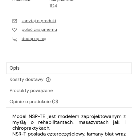
-
1124
zapytaj o produkt
poleć znajomemu
dodaj opinię
Opis
Koszty dostawy
Cena nie zawiera ewentualnych kosztów płatności
Produkty powiązane
Opinie o produkcie (0)
Model NSR-TE jest modelem zaprojektowanym z
myślą o rehabilitantach, masażystach jak i
chiropraktykach.
NSR-T posiada czteroczęściowy, łamany blat wraz