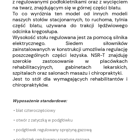
z regulowanymi podłokietnikami oraz z wycięciem
na twarz, znajdującym się w górnej części blatu.
To co wyróżnia ten model od innych modeli
naszych stołów stacjonarnych, to ruchoma, tylnia
część blatu, używana do trakcji lędźwiowego
odcinka kręgosłupa.
Wysokość stołu regulowana jest za pomocą silnika
elektrycznego. Siedem siłowników
zainstalowanych w konstrukcji umożliwia regulację
poszczególnych części leżyska. NSR-T znajduję
szerokie zastosowanie w placówkach
rehabilitacyjnych, gabinetach lekarskich,
szpitalach oraz salonach masażu i chiropraktyki.
Jest to stół dla wymagających rehabilitantów i
chiropraktyków.
Wyposażenie standardowe:
• blat czteroczęściowy
• otwór z zatyczką w podgłówku
• podgłówek regulowany sprężyną gazową
• podnóżek regulowany sprężyną gazową