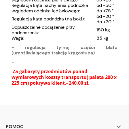
Regulacja kąta nachylenia podnóżka
od -50 °
względem odcinka lędźwiowego:
do +75 °
od -20 °
Regulacja kąta podnóżka (na boki):
do +20 °
Dopuszczalne obciążenie przy
150 kg
podnoszeniu:
Waga:
85 kg
- regulacja tylnej części blatu
(umożliwiającego trakcję kręgosłupa)
-
Za gabaryty przedmiotów ponad
wymiarowych koszty transportu( paleta 200 x
225 cm) pokrywa klient.- 240,00 zł.
POMOC