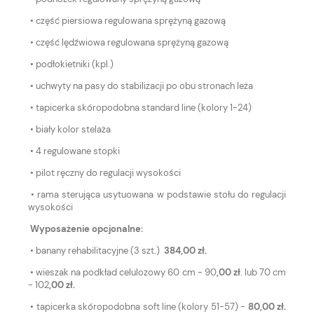
• część piersiowa regulowana sprężyną gazową
• część lędźwiowa regulowana sprężyną gazową
• podłokietniki (kpl.)
• uchwyty na pasy do stabilizacji po obu stronach leża
• tapicerka skóropodobna standard line (kolory 1-24)
• biały kolor stelaża
• 4 regulowane stopki
• pilot ręczny do regulacji wysokości
• rama sterująca usytuowana w podstawie stołu do regulacji
wysokości
Wyposażenie opcjonalne:
• banany rehabilitacyjne (3 szt.)
384,00 zł.
• wieszak na podkład celulozowy 60 cm - 90
,00 zł
. lub 70 cm
- 102
,00 zł.
• tapicerka skóropodobna soft line (kolory 51-57) -
80,00 zł.