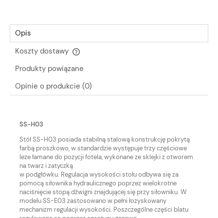
Opis
Koszty dostawy
Cena nie zawiera ewentualnych kosztów płatności
Produkty powiązane
Opinie o produkcie (0)
SS-H03
Stół SS-H03 posiada stabilną stalową konstrukcję pokrytą
farbą proszkowo, w standardzie występuje trzy częściowe
leże łamane do pozycji fotela, wykonane ze sklejki z otworem
na twarz i zatyczką
w podgłówku. Regulacja wysokości stołu odbywa się za
pomocą siłownika hydraulicznego poprzez wielokrotne
naciśnięcie stopą dźwigni znajdującej się przy siłowniku. W
modelu SS-E03 zastosowano w pełni łożyskowany
mechanizm regulacji wysokości. Poszczególne części blatu