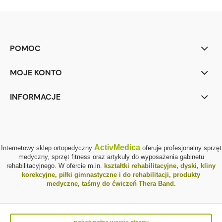
POMOC
MOJE KONTO
INFORMACJE
ActivMedica
Internetowy sklep ortopedyczny
oferuje profesjonalny sprzęt
medyczny, sprzęt fitness oraz artykuły do wyposażenia gabinetu
rehabilitacyjnego. W ofercie m.in.
kształtki rehabilitacyjne
,
dyski, kliny
korekcyjne
,
piłki gimnastyczne i do rehabilitacji
,
produkty
medyczne
,
taśmy do ćwiczeń Thera Band
.
pokaż pełną wersję strony