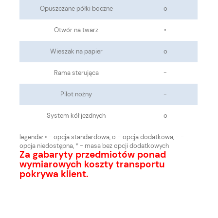
Opuszczane półki boczne
o
Otwór na twarz
•
Wieszak na papier
o
Rama sterująca
-
Pilot nożny
-
System kół jezdnych
o
legenda:
• - opcja standardowa, o – opcja dodatkowa, - -
opcja niedostępna, * - masa bez opcji dodatkowych
Za gabaryty przedmiotów ponad
wymiarowych koszty transportu
pokrywa klient.