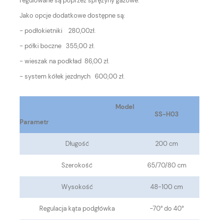
regulowane są poprzez sprężyny gazowe.
Jako opcje dodatkowe dostępne są:
- podłokietniki 280,00zł.
- półki boczne 355,00 zł.
- wieszak na podkład 86,00 zł.
- system kółek jezdnych 600,00 zł.
Model
SS-H03
Parametr
Długość
200 cm
Szerokość
65/70/80 cm
Wysokość
48-100 cm
Regulacja kąta podgłówka
-70° do 40°