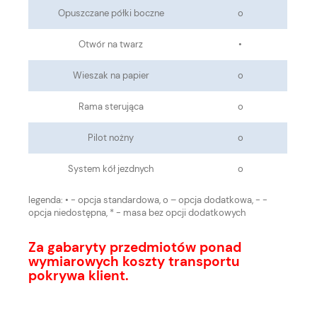
Opuszczane półki boczne
o
Otwór na twarz
•
Wieszak na papier
o
Rama sterująca
o
Pilot nożny
o
System kół jezdnych
o
legenda:
• - opcja standardowa, o – opcja dodatkowa, - -
opcja niedostępna, * - masa bez opcji dodatkowych
Za gabaryty przedmiotów ponad
wymiarowych koszty transportu
pokrywa klient.