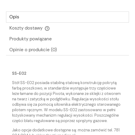
Opis
Koszty dostawy
Cena nie zawiera ewentualnych kosztów płatności
Produkty powiązane
Opinie o produkcie (0)
SS-E02
Stół SS-E02 posiada stabilną stalową konstrukcję pokrytą
farbą proszkowo, w standardzie występuje trzy częściowe
leże łamane do pozycji Pivota, wykonane ze sklejki z otworem
na twarz i zatyczką w podgłówku. Regulacja wysokości stołu
odbywa się za pomocą siłownika elektrycznego sterowanego
pilotem ręcznym. W modelu SS-E02 zastosowano w pełni
łożyskowany mechanizm regulacji wysokości. Poszczególne
części blatu regulowane są poprzez sprężyny gazowe.
Jako opcje dodatkowe dostępne są: można zamówić tel. 781