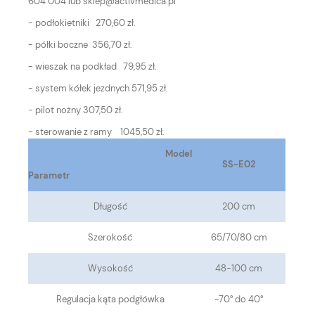
604 004 lub sklep@activmedica.pl
- podłokietniki 270,60 zł.
- półki boczne 356,70 zł.
- wieszak na podkład 79,95 zł.
- system kółek jezdnych 571,95 zł.
- pilot nożny 307,50 zł.
- sterowanie z ramy 1045,50 zł.
Model
SS-E02
Parametr
Długość
200 cm
Szerokość
65/70/80 cm
Wysokość
48-100 cm
Regulacja kąta podgłówka
-70° do 40°