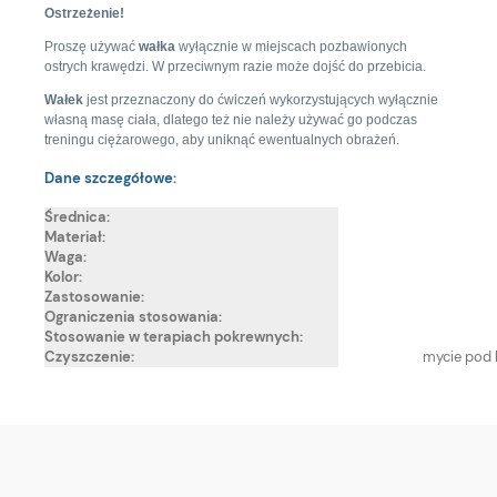
Ostrzeżenie!
Proszę używać
wałka
wyłącznie w miejscach pozbawionych
ostrych krawędzi. W przeciwnym razie może dojść do przebicia.
Wałek
jest przeznaczony do ćwiczeń wykorzystujących wyłącznie
własną masę ciała, dlatego też nie należy używać go podczas
treningu ciężarowego, aby uniknąć ewentualnych obrażeń.
Dane szczegółowe:
Średnica:
Materiał:
Waga:
Kolor:
Zastosowanie:
Ograniczenia stosowania:
Stosowanie w terapiach pokrewnych:
Czyszczenie:
mycie pod 