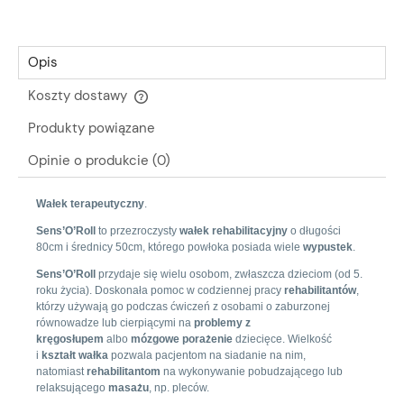
Opis
Koszty dostawy
Cena nie zawiera ewentualnych kosztów płatności
Produkty powiązane
Opinie o produkcie (0)
Wałek terapeutyczny
.
Sens’O’Roll
to przezroczysty
wałek rehabilitacyjny
o długości
80cm i średnicy 50cm, którego powłoka posiada wiele
wypustek
.
Sens’O’Roll
przydaje się wielu osobom, zwłaszcza dzieciom (od 5.
roku życia). Doskonała pomoc w codziennej pracy
rehabilitantów
,
którzy używają go podczas ćwiczeń z osobami o zaburzonej
równowadze lub cierpiącymi na
problemy z
kręgosłupem
albo
mózgowe porażenie
dziecięce. Wielkość
i
kształt wałka
pozwala pacjentom na siadanie na nim,
natomiast
rehabilitantom
na wykonywanie pobudzającego lub
relaksującego
masażu
, np. pleców.