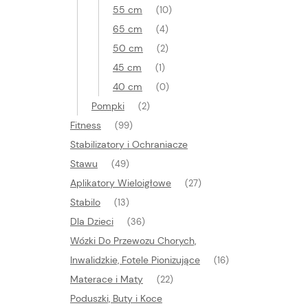
55 cm
(10)
65 cm
(4)
50 cm
(2)
45 cm
(1)
40 cm
(0)
Pompki
(2)
Fitness
(99)
Stabilizatory i Ochraniacze
Stawu
(49)
Aplikatory Wieloigłowe
(27)
Stabilo
(13)
Dla Dzieci
(36)
Wózki Do Przewozu Chorych,
Inwalidzkie, Fotele Pionizujące
(16)
Materace i Maty
(22)
Poduszki, Buty i Koce