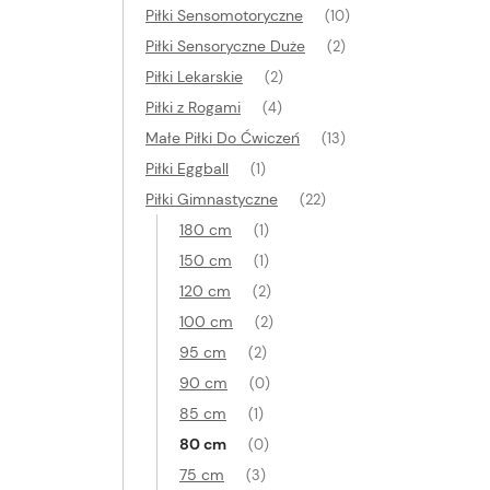
Piłki Sensomotoryczne
(10)
Piłki Sensoryczne Duże
(2)
Piłki Lekarskie
(2)
Piłki z Rogami
(4)
Małe Piłki Do Ćwiczeń
(13)
Piłki Eggball
(1)
Piłki Gimnastyczne
(22)
180 cm
(1)
150 cm
(1)
120 cm
(2)
100 cm
(2)
95 cm
(2)
90 cm
(0)
85 cm
(1)
80 cm
(0)
75 cm
(3)