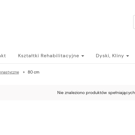
akt
Kształtki Rehabilitacyjne
Dyski, Kliny
imnastyczne
»
80 cm
Nie znaleziono produktów spełniających