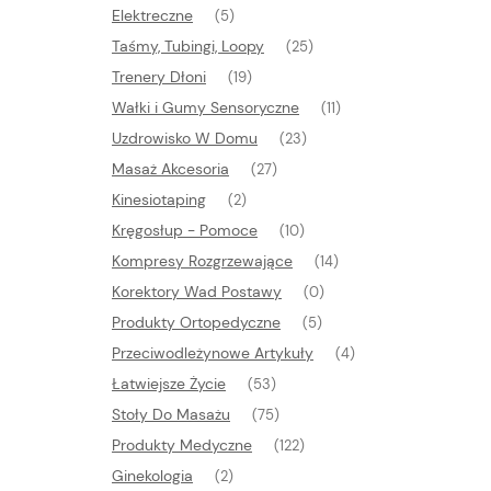
Elektreczne
(5)
Taśmy, Tubingi, Loopy
(25)
Trenery Dłoni
(19)
Wałki i Gumy Sensoryczne
(11)
Uzdrowisko W Domu
(23)
Masaż Akcesoria
(27)
Kinesiotaping
(2)
Kręgosłup - Pomoce
(10)
Kompresy Rozgrzewające
(14)
Korektory Wad Postawy
(0)
Produkty Ortopedyczne
(5)
Przeciwodleżynowe Artykuły
(4)
Łatwiejsze Życie
(53)
Stoły Do Masażu
(75)
Produkty Medyczne
(122)
Ginekologia
(2)